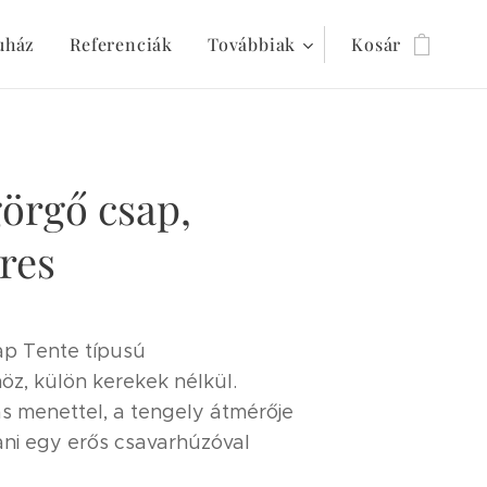
uház
Referenciák
Továbbiak
Kosár
örgő csap,
res
ap Tente típusú
z, külön kerekek nélkül.
s menettel, a tengely átmérője
ani egy erős csavarhúzóval