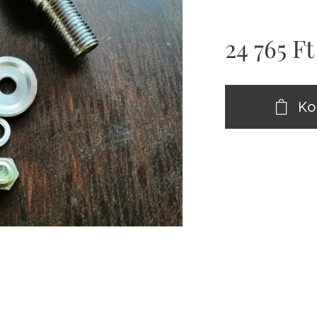
24 765
Ft
Ko