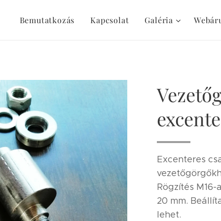
Bemutatkozás
Kapcsolat
Galéria
Webár
Vezetőg
excente
Excenteres cs
vezetőgörgőkhö
Rögzítés M16-a
20 mm. Beállít
lehet.